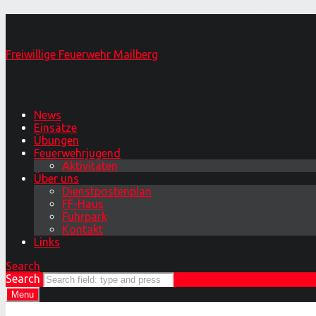
IMG_2195 – Freiwillige Feuerwehr Mail
Freiwillige Feuerwehr Mailberg
Primary Menu
News
Einsätze
Übungen
Feuerwehrjugend
Aktivitäten
Über uns
Dienstpostenplan
FF-Haus
Fuhrpark
Kontakt
Links
Search
Search
Menu