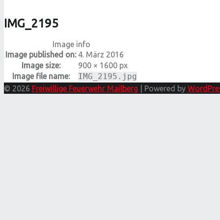
IMG_2195
Image info
Image published on:
4. März 2016
Image size:
900 × 1600 px
Image file name:
IMG_2195.jpg
© 2026
Freiwillige Feuerwehr Mailberg
|
Powered by
WordPre