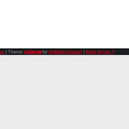
ss
|
Theme:
Auberge
by
WebMan Design
|
Back to top ↑