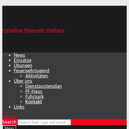
Kontakt – Freiwillige Feuerwehr
Mailberg
Freiwillige Feuerwehr Mailberg
Primary Menu
News
Einsätze
Übungen
Feuerwehrjugend
Aktivitäten
Über uns
Dienstpostenplan
FF-Haus
Fuhrpark
Kontakt
Links
Search
Search
Menu