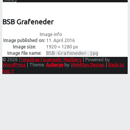
BSB Grafeneder
Image info
Image published on:
11. April 2016
Image size:
1920 × 1280 px
Image file name:
BSB-Grafeneder.jpg
© 2026
Freiwillige Feuerwehr Mailberg
|
Powered by
WordPress
|
Theme:
Auberge
by
WebMan Design
|
Back to
top ↑