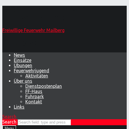
BSB Grafeneder – Freiwillige
Feuerwehr Mailberg
Freiwillige Feuerwehr Mailberg
Primary Menu
News
Einsätze
Übungen
Feuerwehrjugend
Aktivitäten
Über uns
Dienstpostenplan
FF-Haus
Fuhrpark
Kontakt
Links
Search
Search
Menu