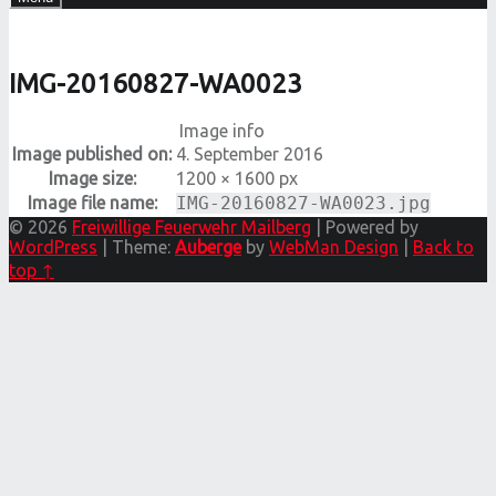
IMG-20160827-WA0023
Image info
Image published on:
4. September 2016
Image size:
1200 × 1600 px
Image file name:
IMG-20160827-WA0023.jpg
© 2026
Freiwillige Feuerwehr Mailberg
|
Powered by
WordPress
|
Theme:
Auberge
by
WebMan Design
|
Back to
top ↑