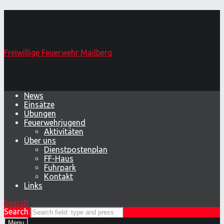
IMG-20160827-WA0023 – Freiwillige
Feuerwehr Mailberg
Freiwillige Feuerwehr Mailberg
Primary Menu
News
Einsätze
Übungen
Feuerwehrjugend
Aktivitäten
Über uns
Dienstpostenplan
FF-Haus
Fuhrpark
Kontakt
Links
Search
Search
Menu