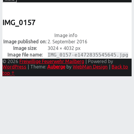
IMG_0157
Image info
Image published on:
2. September 2016
Image size:
3024 × 4032 px
Image file name:
IMG_0157-e1472835545645.jpg
© 2026
Freiwillige Feuerwehr Mailberg
|
Powered by
WordPress
|
Theme:
Auberge
by
WebMan Design
|
Back to
top ↑