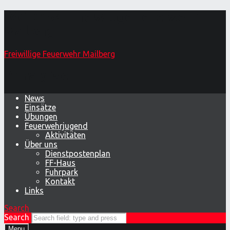
IMG_0157 – Freiwillige Feuerwehr
Mailberg
Freiwillige Feuerwehr Mailberg
Primary Menu
News
Einsätze
Übungen
Feuerwehrjugend
Aktivitäten
Über uns
Dienstpostenplan
FF-Haus
Fuhrpark
Kontakt
Links
Search
Search
Menu