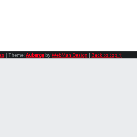
ss
|
Theme:
Auberge
by
WebMan Design
|
Back to top ↑