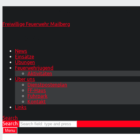
IMG_3091 – Freiwillige Feuerwehr Mail
Freiwillige Feuerwehr Mailberg
Primary Menu
News
Einsätze
Übungen
Feuerwehrjugend
Aktivitäten
Über uns
Dienstpostenplan
FF-Haus
Fuhrpark
Kontakt
Links
Search
Search
Menu