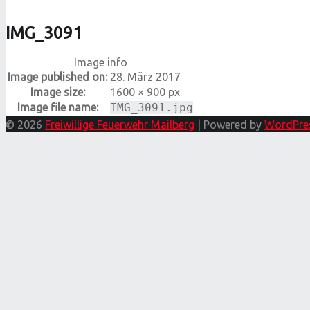
IMG_3091
Image info
Image published on:
28. März 2017
Image size:
1600 × 900 px
Image file name:
IMG_3091.jpg
© 2026
Freiwillige Feuerwehr Mailberg
|
Powered by
WordPre