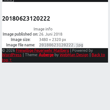
20180623120222
Image info
Image published on:
26. Juni 2018
Image size:
3480 × 2320 px
Image file name:
20180623120222.jpg
© 2026
Freiwillige Feuerwehr Mailberg
|
Powered by
WordPress
|
Theme:
Auberge
by
WebMan Design
|
Back to
top ↑