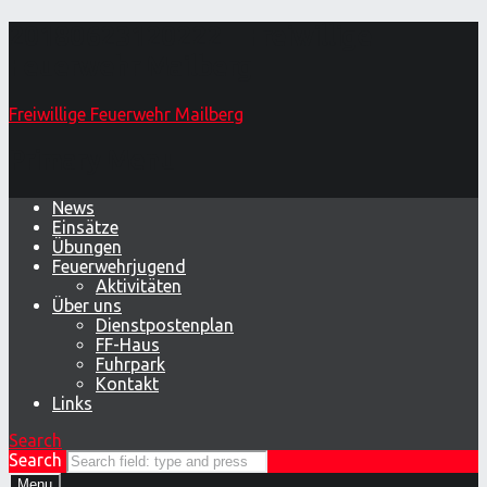
20180623120222 – Freiwillige
Feuerwehr Mailberg
Freiwillige Feuerwehr Mailberg
Primary Menu
News
Einsätze
Übungen
Feuerwehrjugend
Aktivitäten
Über uns
Dienstpostenplan
FF-Haus
Fuhrpark
Kontakt
Links
Search
Search
Menu