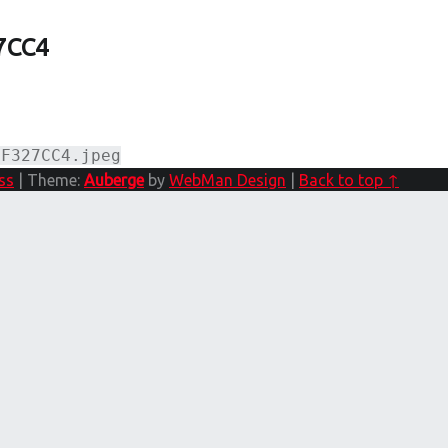
7CC4
1F327CC4.jpeg
ss
|
Theme:
Auberge
by
WebMan Design
|
Back to top ↑