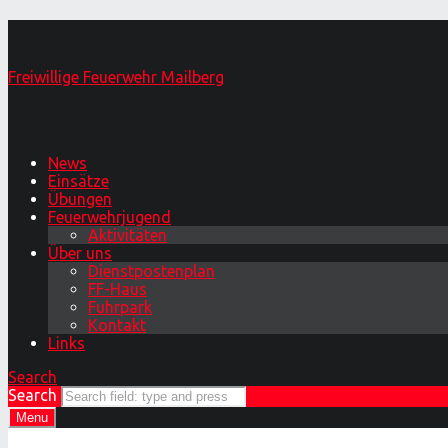
5CF3CD9C-5457-4BBA-AA77-7C481F327CC
Freiwillige Feuerwehr Mailberg
Primary Menu
News
Einsätze
Übungen
Feuerwehrjugend
Aktivitäten
Über uns
Dienstpostenplan
FF-Haus
Fuhrpark
Kontakt
Links
Search
Search
Menu