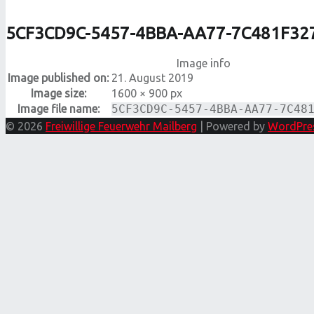
5CF3CD9C-5457-4BBA-AA77-7C481F32
Image info
Image published on:
21. August 2019
Image size:
1600 × 900 px
Image file name:
5CF3CD9C-5457-4BBA-AA77-7C48
© 2026
Freiwillige Feuerwehr Mailberg
|
Powered by
WordPre