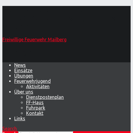
3f7afe8d-275c-429e-b47a-
09eed6a4ccbd – Freiwillige Feuerwehr
Mailberg
Freiwillige Feuerwehr Mailberg
Primary Menu
News
Einsätze
Übungen
Feuerwehrjugend
Aktivitäten
Über uns
Dienstpostenplan
FF-Haus
Fuhrpark
Kontakt
Links
Search