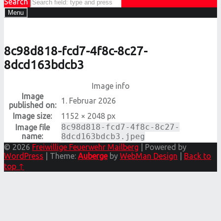
Search
Menu
8c98d818-fcd7-4f8c-8c27-
8dcd163bdcb3
Image info
Image
1. Februar 2026
published on:
Image size:
1152 × 2048 px
8c98d818-fcd7-4f8c-8c27-
Image file
name:
8dcd163bdcb3.jpeg
© 2026
Freiwillige Feuerwehr Mailberg
|
Powered by
WordPress
|
Theme:
Auberge
by
WebMan Design
|
Back to
top ↑