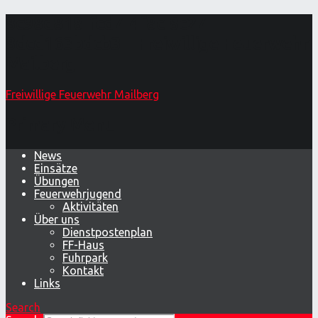
8c98d818-fcd7-4f8c-8c27-
8dcd163bdcb3 – Freiwillige Feuerwehr
Mailberg
Freiwillige Feuerwehr Mailberg
Primary Menu
News
Einsätze
Übungen
Feuerwehrjugend
Aktivitäten
Über uns
Dienstpostenplan
FF-Haus
Fuhrpark
Kontakt
Links
Search