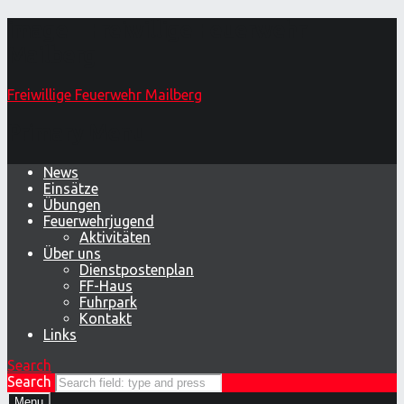
image – Freiwillige Feuerwehr
Mailberg
Freiwillige Feuerwehr Mailberg
Primary Menu
News
Einsätze
Übungen
Feuerwehrjugend
Aktivitäten
Über uns
Dienstpostenplan
FF-Haus
Fuhrpark
Kontakt
Links
Search
Search
Menu