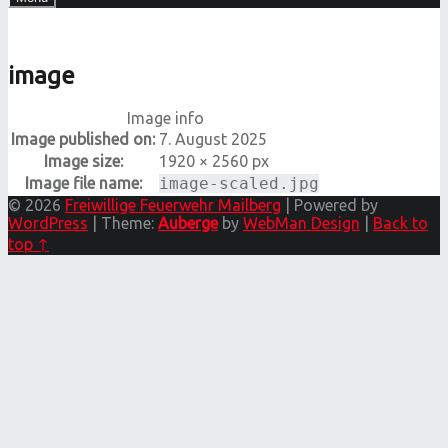
image
Image info
Image published on:
7. August 2025
Image size:
1920 × 2560 px
Image file name:
image-scaled.jpg
© 2026
Freiwillige Feuerwehr Mailberg
|
Powered by
WordPress
|
Theme:
Auberge
by
WebMan Design
|
Back to
top ↑