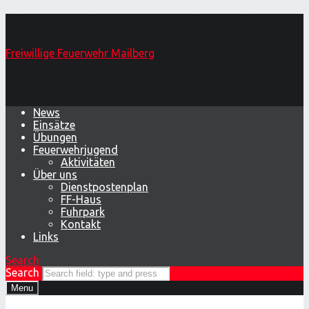
klf – Freiwillige Feuerwehr Mailberg
Freiwillige Feuerwehr Mailberg
Primary Menu
News
Einsätze
Übungen
Feuerwehrjugend
Aktivitäten
Über uns
Dienstpostenplan
FF-Haus
Fuhrpark
Kontakt
Links
Search
Search
Menu