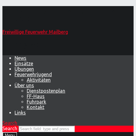
Funkschulung – Freiwillige Feuerwehr
Mailberg
Freiwillige Feuerwehr Mailberg
Primary Menu
News
Einsätze
Übungen
Feuerwehrjugend
Aktivitäten
Über uns
Dienstpostenplan
FF-Haus
Fuhrpark
Kontakt
Links
Search
Search
Menu