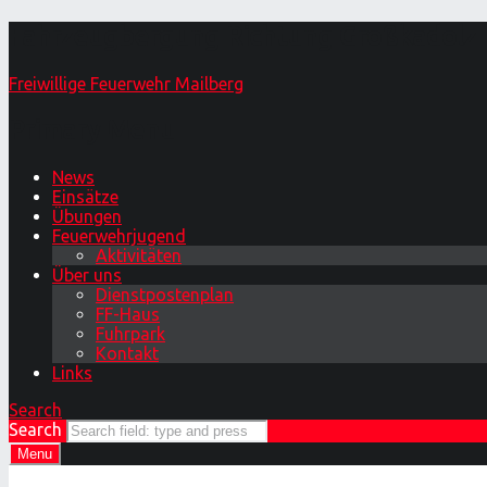
Fahrzeugbergung Richtung Großkadolz –
Freiwillige Feuerwehr Mailberg
Primary Menu
News
Einsätze
Übungen
Feuerwehrjugend
Aktivitäten
Über uns
Dienstpostenplan
FF-Haus
Fuhrpark
Kontakt
Links
Search
Search
Menu