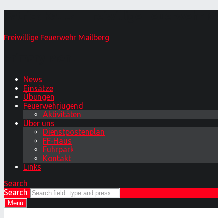
Patrick Kautz – Freiwillige Feuerwehr M
Freiwillige Feuerwehr Mailberg
Primary Menu
News
Einsätze
Übungen
Feuerwehrjugend
Aktivitäten
Über uns
Dienstpostenplan
FF-Haus
Fuhrpark
Kontakt
Links
Search
Search
Menu