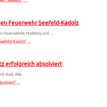
ekt „Beewild“"
…
gen Feuerwehr Seefeld-Kadolz
gen Feuerwehren Mailberg und…
Seefeld-Kadolz"
…
z erfolgreich absolviert
nd statt. Alle…
bsolviert"
…