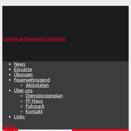
Unterabschnittsübung mit FF Seefeld-
Kadolz – Freiwillige Feuerwehr
Mailberg
Freiwillige Feuerwehr Mailberg
Primary Menu
News
Einsätze
Übungen
Feuerwehrjugend
Aktivitäten
Über uns
Dienstpostenplan
FF-Haus
Fuhrpark
Kontakt
Links
Search