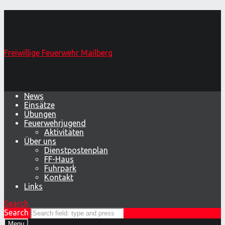
T1 – Fahrzeugbergung in Mailberg –
Freiwillige Feuerwehr Mailberg
Freiwillige Feuerwehr Mailberg
Primary Menu
News
Einsätze
Übungen
Feuerwehrjugend
Aktivitäten
Über uns
Dienstpostenplan
FF-Haus
Fuhrpark
Kontakt
Links
Search
Search
Menu