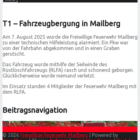
T1 – Fahrzeugbergung in Mailberg
Am 7. August 2025 wurde die Freiwillige Feuerwehr Mailberg
zu einer technischen Hilfeleistung alarmiert. Ein Pkw war
von der Fahrbahn abgekommen und in einen Graben
gerutscht.
Das Fahrzeug wurde mithilfe der Seilwinde des
Rüstlöschfahrzeugs (RLFA) rasch und schonend geborgen.
Glücklicherweise wurde niemand verletzt.
Im Einsatz standen 4 Mitglieder der Feuerwehr Mailberg mit
dem RLFA.
Beitragsnavigation
Previous post
Traktor rollt führerlos Böschung hinunter
Next post
🎉 11. Mailberger Oktoberfest 🍺
© 2026
Freiwillige Feuerwehr Mailberg
|
Powered by