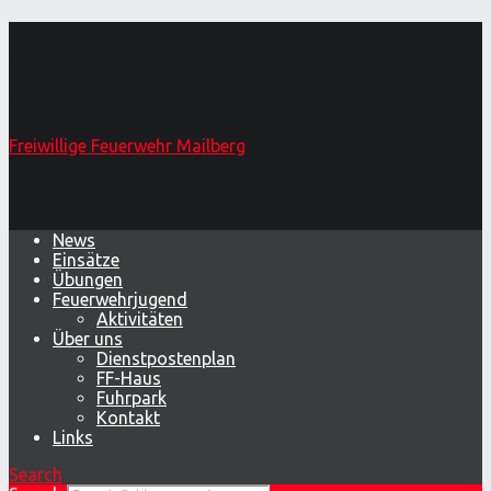
T2, Verkehrsunfall mit eingeklemmter
Person – Freiwillige Feuerwehr
Mailberg
Freiwillige Feuerwehr Mailberg
Primary Menu
News
Einsätze
Übungen
Feuerwehrjugend
Aktivitäten
Über uns
Dienstpostenplan
FF-Haus
Fuhrpark
Kontakt
Links
Search