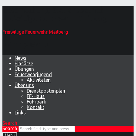
Gesamtübung: Stationsbetrieb –
Freiwillige Feuerwehr Mailberg
Freiwillige Feuerwehr Mailberg
Primary Menu
News
Einsätze
Übungen
Feuerwehrjugend
Aktivitäten
Über uns
Dienstpostenplan
FF-Haus
Fuhrpark
Kontakt
Links
Search
Search
Menu