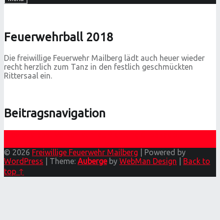
Feuerwehrball 2018
Die freiwillige Feuerwehr Mailberg lädt auch heuer wieder
recht herzlich zum Tanz in den festlich geschmückten
Rittersaal ein.
Beitragsnavigation
Previous post
Verkehrsunfall Richtung Großkadolz
Next post
Feuerwehrball 2018
© 2026
Freiwillige Feuerwehr Mailberg
|
Powered by
WordPress
|
Theme:
Auberge
by
WebMan Design
|
Back to
top ↑