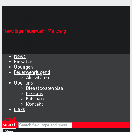
Feuerwehrball 2018 – Freiwillige
Feuerwehr Mailberg
Freiwillige Feuerwehr Mailberg
Primary Menu
News
Einsätze
Übungen
Feuerwehrjugend
Aktivitäten
Über uns
Dienstpostenplan
FF-Haus
Fuhrpark
Kontakt
Links
Search
Search
Menu