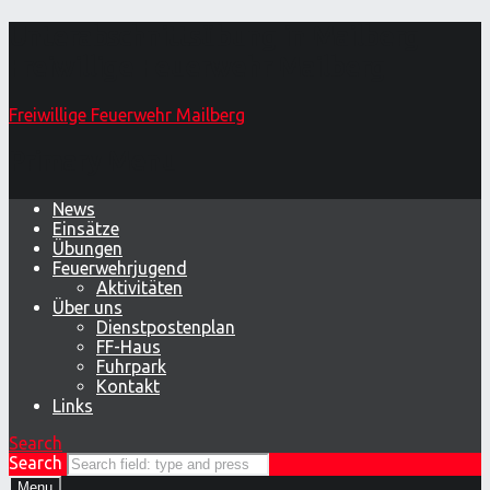
Unterabschnittsübung in Mailberg –
Freiwillige Feuerwehr Mailberg
Freiwillige Feuerwehr Mailberg
Primary Menu
News
Einsätze
Übungen
Feuerwehrjugend
Aktivitäten
Über uns
Dienstpostenplan
FF-Haus
Fuhrpark
Kontakt
Links
Search
Search
Menu