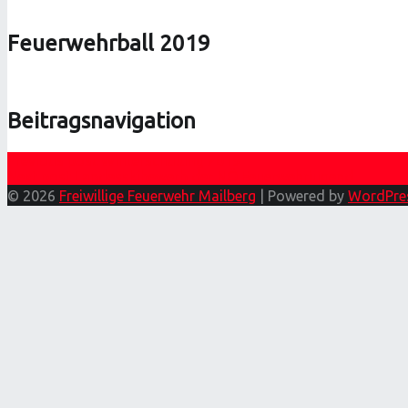
Feuerwehrball 2019
Beitragsnavigation
Previous post
Winterschulung 2019
Next post
Landesskibewerb der NÖ Feuerwehrjugend
© 2026
Freiwillige Feuerwehr Mailberg
|
Powered by
WordPre