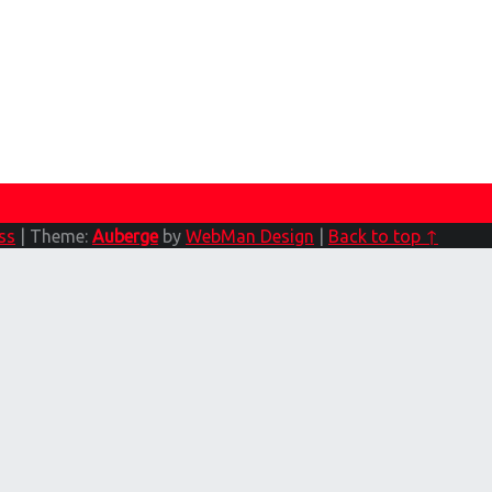
ss
|
Theme:
Auberge
by
WebMan Design
|
Back to top ↑