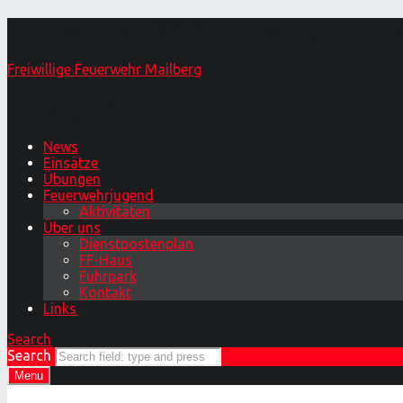
Feuerwehrball 2019 – Freiwillige Feue
Freiwillige Feuerwehr Mailberg
Primary Menu
News
Einsätze
Übungen
Feuerwehrjugend
Aktivitäten
Über uns
Dienstpostenplan
FF-Haus
Fuhrpark
Kontakt
Links
Search
Search
Menu