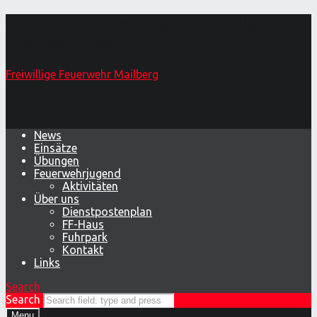
Unwetter in Mailberg – Freiwillige
Feuerwehr Mailberg
Freiwillige Feuerwehr Mailberg
Primary Menu
News
Einsätze
Übungen
Feuerwehrjugend
Aktivitäten
Über uns
Dienstpostenplan
FF-Haus
Fuhrpark
Kontakt
Links
Search
Search
Menu