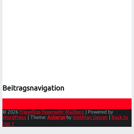
Beitragsnavigation
Previous post
Überstellung mit Sicherheitsabstand
Next post
Brandeinsatz B2 Seefeld Kadolz
© 2026
Freiwillige Feuerwehr Mailberg
|
Powered by
WordPress
|
Theme:
Auberge
by
WebMan Design
|
Back to
top ↑