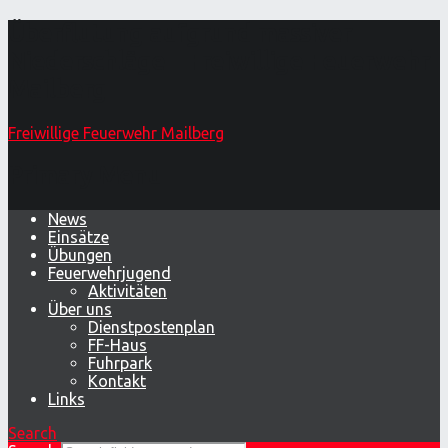
Überflutung aufgrund massiver
Niederschläge – Freiwillige Feuerwehr
Mailberg
Freiwillige Feuerwehr Mailberg
Primary Menu
News
Einsätze
Übungen
Feuerwehrjugend
Aktivitäten
Über uns
Dienstpostenplan
FF-Haus
Fuhrpark
Kontakt
Links
Search