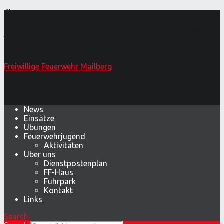
Übung Fahrzeugbergung
/Einsatzleitung – Freiwillige Feuerwehr
Mailberg
Freiwillige Feuerwehr Mailberg
Primary Menu
News
Einsätze
Übungen
Feuerwehrjugend
Aktivitäten
Über uns
Dienstpostenplan
FF-Haus
Fuhrpark
Kontakt
Links
Search