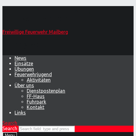
Sturmtief Ylena – Freiwillige
Feuerwehr Mailberg
Freiwillige Feuerwehr Mailberg
Primary Menu
News
Einsätze
Übungen
Feuerwehrjugend
Aktivitäten
Über uns
Dienstpostenplan
FF-Haus
Fuhrpark
Kontakt
Links
Search
Search
Menu