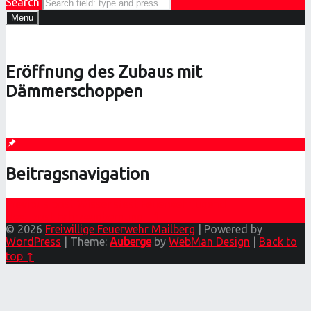
Search
Menu
Eröffnung des Zubaus mit
Dämmerschoppen
Beitragsnavigation
Previous post
Wissenstest Feuerwehrjugend
Next post
Fahrzeugbergung T1
© 2026
Freiwillige Feuerwehr Mailberg
|
Powered by
WordPress
|
Theme:
Auberge
by
WebMan Design
|
Back to
top ↑