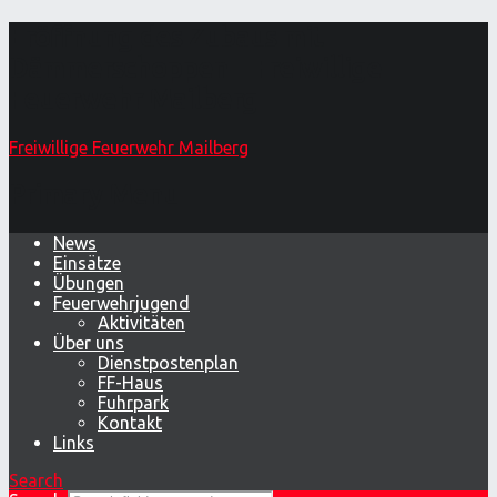
Eröffnung des Zubaus mit
Dämmerschoppen – Freiwillige
Feuerwehr Mailberg
Freiwillige Feuerwehr Mailberg
Primary Menu
News
Einsätze
Übungen
Feuerwehrjugend
Aktivitäten
Über uns
Dienstpostenplan
FF-Haus
Fuhrpark
Kontakt
Links
Search