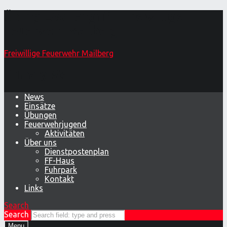
Übung Löschangriff – Freiwillige
Feuerwehr Mailberg
Freiwillige Feuerwehr Mailberg
Primary Menu
News
Einsätze
Übungen
Feuerwehrjugend
Aktivitäten
Über uns
Dienstpostenplan
FF-Haus
Fuhrpark
Kontakt
Links
Search
Search
Menu