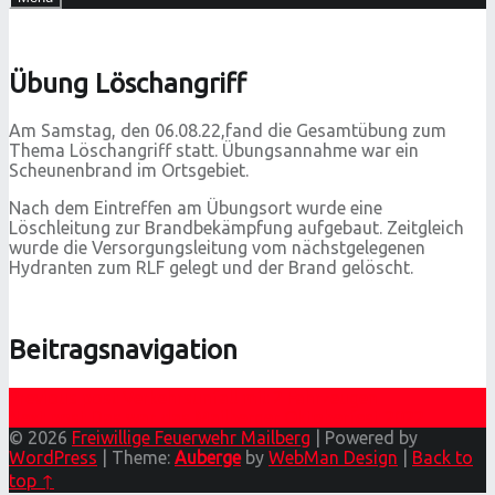
Übung Löschangriff
Am Samstag, den 06.08.22,fand die Gesamtübung zum
Thema Löschangriff statt. Übungsannahme war ein
Scheunenbrand im Ortsgebiet.
Nach dem Eintreffen am Übungsort wurde eine
Löschleitung zur Brandbekämpfung aufgebaut. Zeitgleich
wurde die Versorgungsleitung vom nächstgelegenen
Hydranten zum RLF gelegt und der Brand gelöscht.
Beitragsnavigation
Previous post
Verkehrsunfall mit 2 Fahrzeugen
Next post
Das war das Mailberger Oktoberfest 2022
© 2026
Freiwillige Feuerwehr Mailberg
|
Powered by
WordPress
|
Theme:
Auberge
by
WebMan Design
|
Back to
top ↑