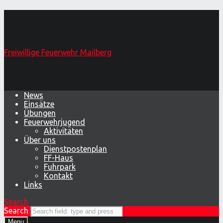
9. Mailberger Oktoberfest – Freiwillige
Feuerwehr Mailberg
Freiwillige Feuerwehr Mailberg
Primary Menu
News
Einsätze
Übungen
Feuerwehrjugend
Aktivitäten
Über uns
Dienstpostenplan
FF-Haus
Fuhrpark
Kontakt
Links
Search
Search
Menu