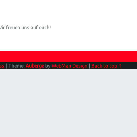
Wir freuen uns auf euch!
ss
|
Theme:
Auberge
by
WebMan Design
|
Back to top ↑