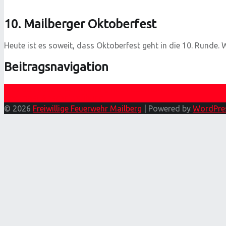
10. Mailberger Oktoberfest
Heute ist es soweit, dass Oktoberfest geht in die 10. Runde. 
Beitragsnavigation
Previous post
Unterstützung nach Überflutungen
Next post
Abschnittsübung
© 2026
Freiwillige Feuerwehr Mailberg
|
Powered by
WordPre