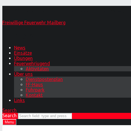
10. Mailberger Oktoberfest – Freiwilli
Freiwillige Feuerwehr Mailberg
Primary Menu
News
Einsätze
Übungen
Feuerwehrjugend
Aktivitäten
Über uns
Dienstpostenplan
FF-Haus
Fuhrpark
Kontakt
Links
Search
Search
Menu