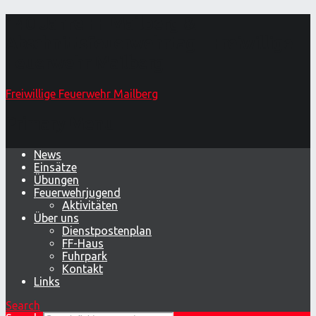
140 Jahre FF Mailberg &
Abschnittsfeuerwehrtag – Freiwillige
Feuerwehr Mailberg
Freiwillige Feuerwehr Mailberg
Primary Menu
News
Einsätze
Übungen
Feuerwehrjugend
Aktivitäten
Über uns
Dienstpostenplan
FF-Haus
Fuhrpark
Kontakt
Links
Search