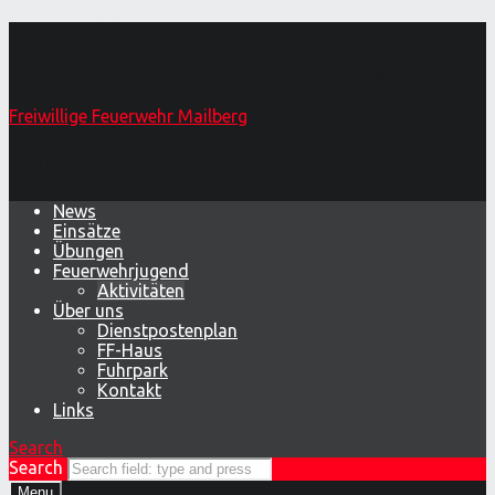
Jugendaktivitäten – Seite 2 –
Freiwillige Feuerwehr Mailberg
Freiwillige Feuerwehr Mailberg
Primary Menu
News
Einsätze
Übungen
Feuerwehrjugend
Aktivitäten
Über uns
Dienstpostenplan
FF-Haus
Fuhrpark
Kontakt
Links
Search
Search
Menu