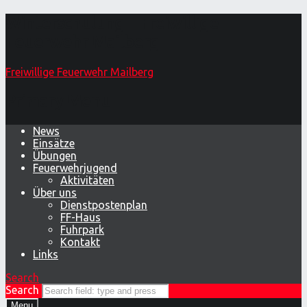
Winterschulung – Freiwillige
Feuerwehr Mailberg
Freiwillige Feuerwehr Mailberg
Primary Menu
News
Einsätze
Übungen
Feuerwehrjugend
Aktivitäten
Über uns
Dienstpostenplan
FF-Haus
Fuhrpark
Kontakt
Links
Search
Search
Menu