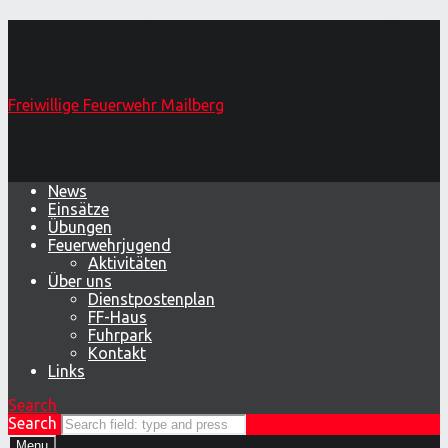
Jugendstunde 19.02.2016 – Freiwillige
Feuerwehr Mailberg
Freiwillige Feuerwehr Mailberg
Primary Menu
News
Einsätze
Übungen
Feuerwehrjugend
Aktivitäten
Über uns
Dienstpostenplan
FF-Haus
Fuhrpark
Kontakt
Links
Search
Search
Menu