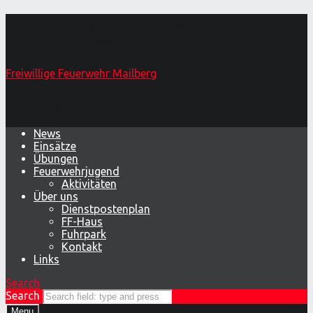
Traktorbergung – Freiwillige
Feuerwehr Mailberg
Freiwillige Feuerwehr Mailberg
Primary Menu
News
Einsätze
Übungen
Feuerwehrjugend
Aktivitäten
Über uns
Dienstpostenplan
FF-Haus
Fuhrpark
Kontakt
Links
Search
Search
Menu