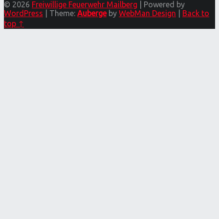
© 2026
Freiwillige Feuerwehr Mailberg
|
Powered by
WordPress
|
Theme:
Auberge
by
WebMan Design
|
Back to
top ↑