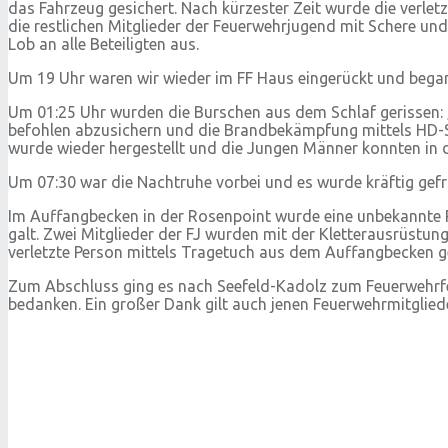
das Fahrzeug gesichert. Nach kürzester Zeit wurde die verle
die restlichen Mitglieder der Feuerwehrjugend mit Schere un
Lob an alle Beteiligten aus.
Um 19 Uhr waren wir wieder im FF Haus eingerückt und begann
Um 01:25 Uhr wurden die Burschen aus dem Schlaf gerissen: „
befohlen abzusichern und die Brandbekämpfung mittels HD-Sch
wurde wieder hergestellt und die Jungen Männer konnten in d
Um 07:30 war die Nachtruhe vorbei und es wurde kräftig gefr
Im Auffangbecken in der Rosenpoint wurde eine unbekannte P
galt. Zwei Mitglieder der FJ wurden mit der Kletterausrüstun
verletzte Person mittels Tragetuch aus dem Auffangbecken ge
Zum Abschluss ging es nach Seefeld-Kadolz zum Feuerwehrfes
bedanken. Ein großer Dank gilt auch jenen Feuerwehrmitgliede