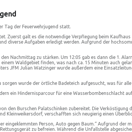
ugend
r Tag der Feuerwehrjugend statt.
t. Zuerst galt es die notwendige Verpflegung beim Kaufhaus S
t und diverse Aufgaben erledigt werden. Aufgrund der hochsom
 den Nachmittag zu stärken. Um 12:05 gab es dann die 1. Alar
 einem Waldgebiet finden, was nach ca. 15 Minuten auch gelan
eiters JFM Julian Watzinger wurde außerdem eine Einsatzleitu
rgen wurde der örtliche Badeteich aufgesucht, was für alle B
edern ein Hindernisparcour für eine Wasserbombenschlacht au
on den Burschen Palatschinken zubereitet. Die Verköstigung 
leinweikersdorf, verschafften sich neugierig einen Überblick
ner eingeklemmten Person, Auto gegen Baum.“ Aufgrund der mis
 Rettungsgerät zu befreien. Während die Unfallstelle abgesic