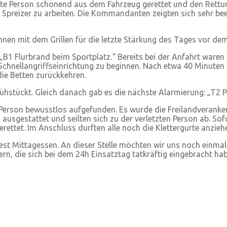
tzte Person schonend aus dem Fahrzeug gerettet und den Rettu
d Spreizer zu arbeiten. Die Kommandanten zeigten sich sehr be
en mit dem Grillen für die letzte Stärkung des Tages vor dem
B1 Flurbrand beim Sportplatz.“ Bereits bei der Anfahrt waren
nellangriffseinrichtung zu beginnen. Nach etwa 40 Minuten ga
ie Betten zurückkehren.
ühstückt. Gleich danach gab es die nächste Alarmierung: „T2 P
erson bewusstlos aufgefunden. Es wurde die Freilandveranker
g ausgestattet und seilten sich zu der verletzten Person ab. 
rettet. Im Anschluss durften alle noch die Klettergurte anzie
t Mittagessen. An dieser Stelle möchten wir uns noch einmal 
rn, die sich bei dem 24h Einsatztag tatkräftig eingebracht ha