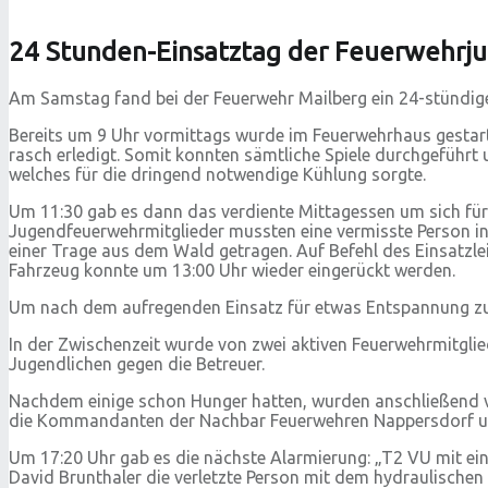
24 Stunden-Einsatztag der Feuerwehrj
Am Samstag fand bei der Feuerwehr Mailberg ein 24-stündige
Bereits um 9 Uhr vormittags wurde im Feuerwehrhaus gestarte
rasch erledigt. Somit konnten sämtliche Spiele durchgeführ
welches für die dringend notwendige Kühlung sorgte.
Um 11:30 gab es dann das verdiente Mittagessen um sich für
Jugendfeuerwehrmitglieder mussten eine vermisste Person in
einer Trage aus dem Wald getragen. Auf Befehl des Einsatzl
Fahrzeug konnte um 13:00 Uhr wieder eingerückt werden.
Um nach dem aufregenden Einsatz für etwas Entspannung zu so
In der Zwischenzeit wurde von zwei aktiven Feuerwehrmitgli
Jugendlichen gegen die Betreuer.
Nachdem einige schon Hunger hatten, wurden anschließend v
die Kommandanten der Nachbar Feuerwehren Nappersdorf und K
Um 17:20 Uhr gab es die nächste Alarmierung: „T2 VU mit ei
David Brunthaler die verletzte Person mit dem hydraulischen