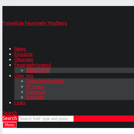
24 Stunden-Einsatztag der Feuerwehrju
Freiwillige Feuerwehr Mailberg
Primary Menu
News
Einsätze
Übungen
Feuerwehrjugend
Aktivitäten
Über uns
Dienstpostenplan
FF-Haus
Fuhrpark
Kontakt
Links
Search
Search
Menu