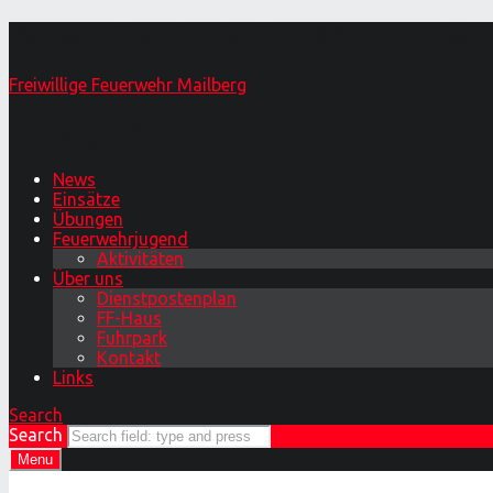
Das war das Oktoberfest 2016 – Freiwil
Freiwillige Feuerwehr Mailberg
Primary Menu
News
Einsätze
Übungen
Feuerwehrjugend
Aktivitäten
Über uns
Dienstpostenplan
FF-Haus
Fuhrpark
Kontakt
Links
Search
Search
Menu