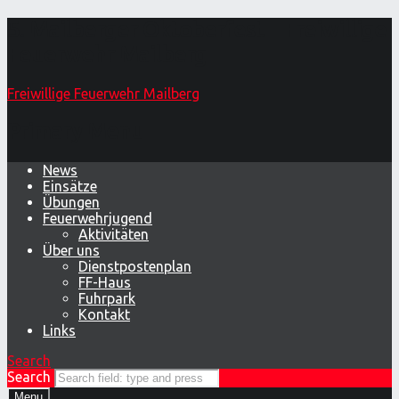
5. Mailberger Oktoberfest – Freiwillige
Feuerwehr Mailberg
Freiwillige Feuerwehr Mailberg
Primary Menu
News
Einsätze
Übungen
Feuerwehrjugend
Aktivitäten
Über uns
Dienstpostenplan
FF-Haus
Fuhrpark
Kontakt
Links
Search
Search
Menu