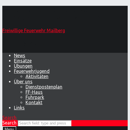
Gemeinsam.Sicher.Feuerwehr –
Freiwillige Feuerwehr Mailberg
Freiwillige Feuerwehr Mailberg
Primary Menu
News
Einsätze
Übungen
Feuerwehrjugend
Aktivitäten
Über uns
Dienstpostenplan
FF-Haus
Fuhrpark
Kontakt
Links
Search
Search
Menu