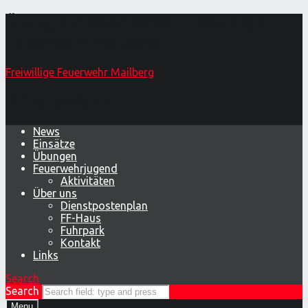
Übung am 10.04.2019 – Freiwillige
Feuerwehr Mailberg
Freiwillige Feuerwehr Mailberg
Primary Menu
News
Einsätze
Übungen
Feuerwehrjugend
Aktivitäten
Über uns
Dienstpostenplan
FF-Haus
Fuhrpark
Kontakt
Links
Search
Search
Menu