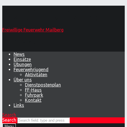
Räumungsübung in der PVS Mailberg –
Freiwillige Feuerwehr Mailberg
Freiwillige Feuerwehr Mailberg
Primary Menu
News
Einsätze
Übungen
Feuerwehrjugend
Aktivitäten
Über uns
Dienstpostenplan
FF-Haus
Fuhrpark
Kontakt
Links
Search
Search
Menu