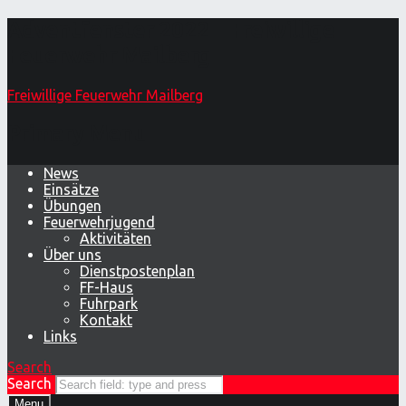
Adventfenster 2022 – Freiwillige
Feuerwehr Mailberg
Freiwillige Feuerwehr Mailberg
Primary Menu
News
Einsätze
Übungen
Feuerwehrjugend
Aktivitäten
Über uns
Dienstpostenplan
FF-Haus
Fuhrpark
Kontakt
Links
Search
Search
Menu