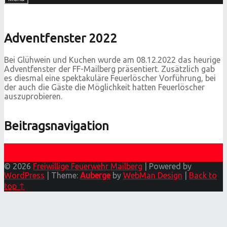
Adventfenster 2022
Bei Glühwein und Kuchen wurde am 08.12.2022 das heurige
Adventfenster der FF-Mailberg präsentiert. Zusätzlich gab
es diesmal eine spektakuläre Feuerlöscher Vorführung, bei
der auch die Gäste die Möglichkeit hatten Feuerlöscher
auszuprobieren.
Beitragsnavigation
Previous post
Das war das Mailberger Oktoberfest 2022
Next post
Friedenslicht 2022
© 2026
Freiwillige Feuerwehr Mailberg
|
Powered by
WordPress
|
Theme:
Auberge
by
WebMan Design
|
Back to
top ↑