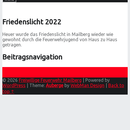
Friedenslicht 2022
Heuer wurde das Friedenslicht in Mailberg wieder wie
gewohnt durch die Feuerwehrjugend von Haus zu Haus
getragen.
Beitragsnavigation
Previous post
Adventfenster 2022
Next post
B2 Strohpresse in Brand
© 2026
Freiwillige Feuerwehr Mailberg
|
Powered by
WordPress
|
Theme:
Auberge
by
WebMan Design
|
Back to
top ↑