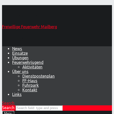
Friedenslicht 2022 – Freiwillige
Feuerwehr Mailberg
Freiwillige Feuerwehr Mailberg
Primary Menu
News
Einsätze
Übungen
Feuerwehrjugend
Aktivitäten
Über uns
Dienstpostenplan
FF-Haus
Fuhrpark
Kontakt
Links
Search
Search
Menu